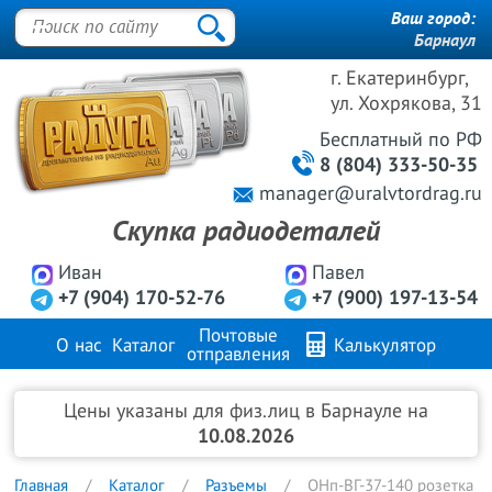
Ваш город:
Барнаул
г. Екатеринбург,
ул. Хохрякова, 31
Бесплатный
по РФ
8 (804) 333-50-35
manager@uralvtordrag.ru
Скупка радиодеталей
Иван
Павел
+7 (904) 170-52-76
+7 (900) 197-13-54
Почтовые
О нас
Каталог
Калькулятор
отправления
Продажа металлов
FAQ
Контакты
Цены указаны для физ.лиц в Барнауле на
10.08.2026
Главная
Каталог
Разъемы
ОНп-ВГ-37-140 розетка