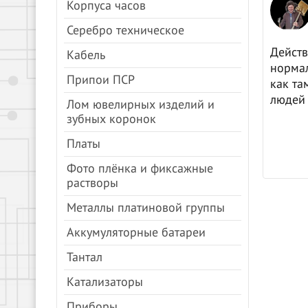
Анна Молочкова
Корпуса часов
08.04.2024
Яндекс.Карты
Серебро техническое
цены, все быстро.
Действ
Кабель
нормал
Припои ПСР
как та
людей 
Лом ювелирных изделий и
зубных коронок
Платы
Фото плёнка и фиксажные
растворы
Металлы платиновой группы
Аккумуляторные батареи
Тантал
Катализаторы
Приборы