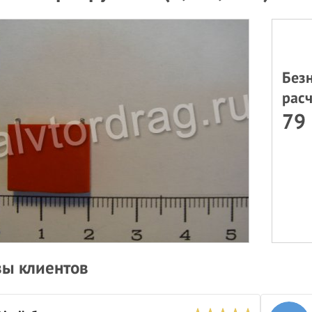
Без
расч
79 
ы клиентов