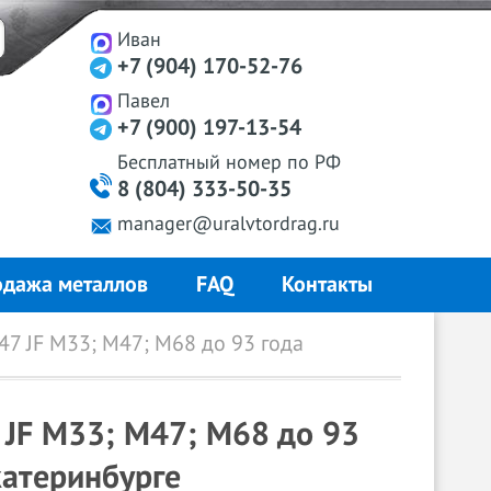
Иван
+7 (904) 170-52-76
Павел
+7 (900) 197-13-54
Бесплатный
номер
по РФ
8 (804) 333-50-35
manager@uralvtordrag.ru
дажа металлов
FAQ
Контакты
7 JF М33; М47; М68 до 93 года
 JF М33; М47; М68 до 93
катеринбурге