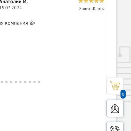
Анатолий И.
С
15.03.2024
0
Яндекс.Карты
Крутые 
ая компания 👍
0