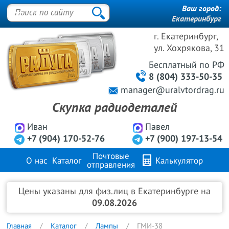
Ваш город:
Екатеринбург
г. Екатеринбург,
ул. Хохрякова, 31
Бесплатный
по РФ
8 (804) 333-50-35
manager@uralvtordrag.ru
Скупка радиодеталей
Иван
Павел
+7 (904) 170-52-76
+7 (900) 197-13-54
Почтовые
О нас
Каталог
Калькулятор
отправления
Продажа металлов
FAQ
Контакты
Цены указаны для физ.лиц в Екатеринбурге на
09.08.2026
Главная
Каталог
Лампы
ГМИ-38