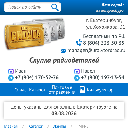
Ваш город:
Екатеринбург
г. Екатеринбург,
ул. Хохрякова, 31
Бесплатный
по РФ
8 (804) 333-50-35
manager@uralvtordrag.ru
Скупка радиодеталей
Иван
Павел
+7 (904) 170-52-76
+7 (900) 197-13-54
Почтовые
О нас
Каталог
Калькулятор
отправления
Продажа металлов
FAQ
Контакты
Цены указаны для физ.лиц в Екатеринбурге на
09.08.2026
Главная
Каталог
Лампы
ГМИ-5