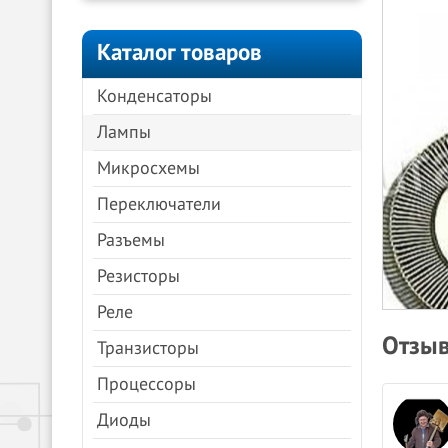
Каталог товаров
Конденсаторы
Лампы
Микросхемы
Переключатели
Разъемы
Резисторы
Реле
Отзыв
Транзисторы
Процессоры
Анна Молочкова
Диоды
08.04.2024
Яндекс.Карты