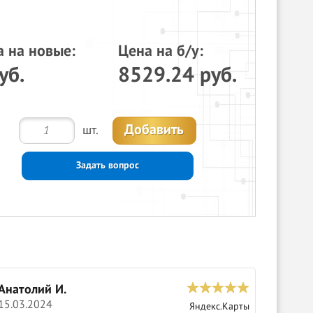
а на новые:
Цена на б/у:
уб.
8529.24 руб.
Добавить
шт.
Задать вопрос
Анатолий И.
С
15.03.2024
0
Яндекс.Карты