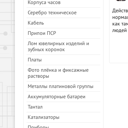
Корпуса часов
цены, все быстро.
Действ
Серебро техническое
нормал
Кабель
как та
людей 
Припои ПСР
Лом ювелирных изделий и
зубных коронок
Платы
Фото плёнка и фиксажные
растворы
Металлы платиновой группы
Аккумуляторные батареи
Тантал
Катализаторы
Приборы