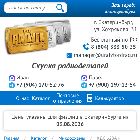
Ваш город:
Екатеринбург
г. Екатеринбург,
ул. Хохрякова, 31
Бесплатный
по РФ
8 (804) 333-50-35
manager@uralvtordrag.ru
Скупка радиодеталей
Иван
Павел
+7 (904) 170-52-76
+7 (900) 197-13-54
Почтовые
О нас
Каталог
Калькулятор
отправления
Продажа металлов
FAQ
Контакты
Цены указаны для физ.лиц в Екатеринбурге на
09.08.2026
Главная
Каталог
Микросхемы
КДС 628А и