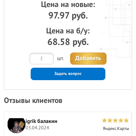
Цена на новые:
97.97 руб.
Цена на б/у:
68.58 руб.
Добавить
шт.
Задать вопрос
Отзывы клиентов
igrik балакин
03.04.2024
ы
Яндекс.Карты