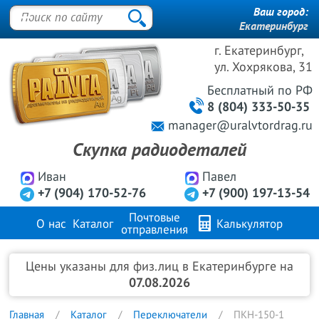
Ваш город:
Екатеринбург
г. Екатеринбург,
ул. Хохрякова, 31
Бесплатный
по РФ
8 (804) 333-50-35
manager@uralvtordrag.ru
Скупка радиодеталей
Иван
Павел
+7 (904) 170-52-76
+7 (900) 197-13-54
Почтовые
О нас
Каталог
Калькулятор
отправления
Продажа металлов
FAQ
Контакты
Цены указаны для физ.лиц в Екатеринбурге на
07.08.2026
Главная
Каталог
Переключатели
ПКН-150-1