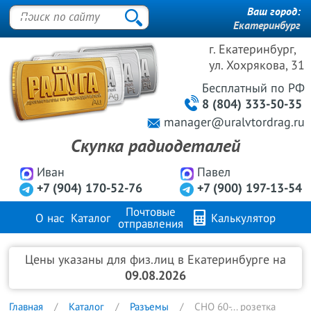
Ваш город:
Екатеринбург
г. Екатеринбург,
ул. Хохрякова, 31
Бесплатный
по РФ
8 (804) 333-50-35
manager@uralvtordrag.ru
Скупка радиодеталей
Иван
Павел
+7 (904) 170-52-76
+7 (900) 197-13-54
Почтовые
О нас
Каталог
Калькулятор
отправления
Продажа металлов
FAQ
Контакты
Цены указаны для физ.лиц в Екатеринбурге на
09.08.2026
Главная
Каталог
Разъемы
СНО 60-... розетка