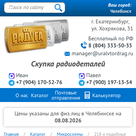
Ваш город:
Челябинск
г. Екатеринбург,
ул. Хохрякова, 31
Бесплатный
по РФ
8 (804) 333-50-35
manager@uralvtordrag.ru
Скупка радиодеталей
Иван
Павел
+7 (904) 170-52-76
+7 (900) 197-13-54
Почтовые
О нас
Каталог
Калькулятор
отправления
Продажа металлов
FAQ
Контакты
Цены указаны для физ.лиц в Челябинске на
08.08.2026
Главная
Каталог
Микросхемы
218 и подобные