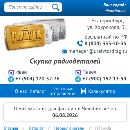
Ваш город:
Челябинск
г. Екатеринбург,
ул. Хохрякова, 31
Бесплатный
по РФ
8 (804) 333-50-35
manager@uralvtordrag.ru
Скупка радиодеталей
Иван
Павел
+7 (904) 170-52-76
+7 (900) 197-13-54
Почтовые
О нас
Каталог
Калькулятор
отправления
Продажа металлов
FAQ
Контакты
Цены указаны для физ.лиц в Челябинске на
06.08.2026
Главная
Каталог
Переключатели
ПТ3-40В