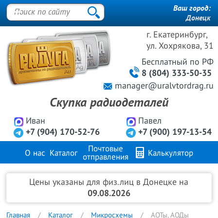
Ваш город:
Донецк
г. Екатеринбург,
ул. Хохрякова, 31
Бесплатный
по РФ
8 (804) 333-50-35
manager@uralvtordrag.ru
Скупка радиодеталей
Иван
Павел
+7 (904) 170-52-76
+7 (900) 197-13-54
Почтовые
О нас
Каталог
Калькулятор
отправления
Продажа металлов
FAQ
Контакты
Цены указаны для физ.лиц в Донецке на
09.08.2026
Главная
Каталог
Микросхемы
АОТы, АОДы