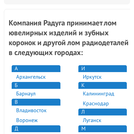
Компания Радуга принимает лом
ювелирных изделий и зубных
коронок и другой лом радиодеталей
в следующих городах:
А
И
Архангельск
Иркутск
Б
К
Барнаул
Калининград
В
Краснодар
Владивосток
Л
Воронеж
Луганск
Д
М