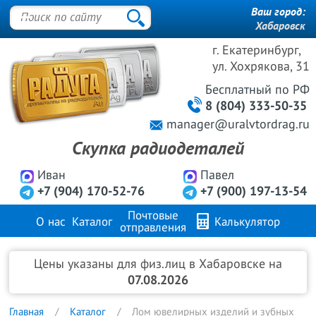
Ваш город:
Хабаровск
г. Екатеринбург,
ул. Хохрякова, 31
Бесплатный
по РФ
8 (804) 333-50-35
manager@uralvtordrag.ru
Скупка радиодеталей
Иван
Павел
+7 (904) 170-52-76
+7 (900) 197-13-54
Почтовые
О нас
Каталог
Калькулятор
отправления
Продажа металлов
FAQ
Контакты
Цены указаны для физ.лиц в Хабаровске на
07.08.2026
Главная
Каталог
Лом ювелирных изделий и зубных