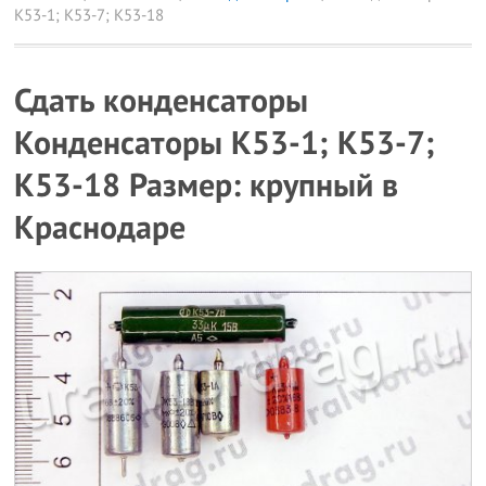
К53-1; К53-7; К53-18
Сдать конденсаторы
Конденсаторы К53-1; К53-7;
К53-18 Размер: крупный в
Краснодаре