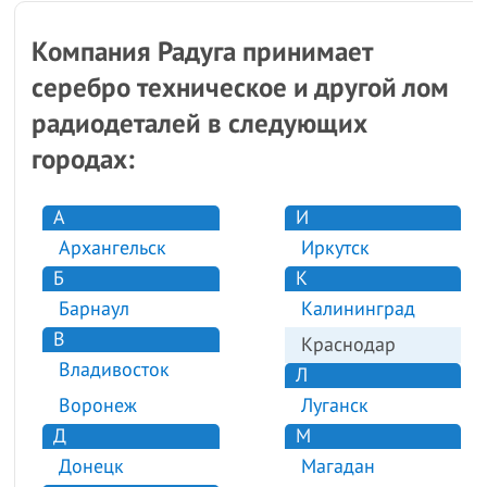
Компания Радуга принимает
серебро техническое и другой лом
радиодеталей в следующих
городах:
А
И
Архангельск
Иркутск
Б
К
Барнаул
Калининград
В
Краснодар
Владивосток
Л
Воронеж
Луганск
Д
М
Донецк
Магадан