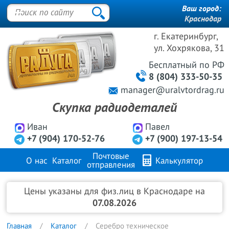
Ваш город:
Краснодар
г. Екатеринбург,
ул. Хохрякова, 31
Бесплатный
по РФ
8 (804) 333-50-35
manager@uralvtordrag.ru
Скупка радиодеталей
Иван
Павел
+7 (904) 170-52-76
+7 (900) 197-13-54
Почтовые
О нас
Каталог
Калькулятор
отправления
Продажа металлов
FAQ
Контакты
Цены указаны для физ.лиц в Краснодаре на
07.08.2026
Главная
Каталог
Серебро техническое