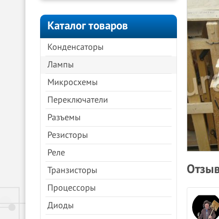
Каталог товаров
Конденсаторы
Лампы
Микросхемы
Переключатели
Разъемы
Резисторы
Реле
Отзыв
Транзисторы
Процессоры
Анна Молочкова
Диоды
08.04.2024
Яндекс.Карты