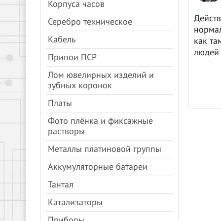
Корпуса часов
цены, все быстро.
Действ
Серебро техническое
нормал
Кабель
как та
людей 
Припои ПСР
Лом ювелирных изделий и
зубных коронок
Платы
Фото плёнка и фиксажные
растворы
Металлы платиновой группы
Аккумуляторные батареи
Тантал
Катализаторы
Приборы