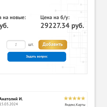
а на новые:
Цена на б/у:
уб.
29227.34 руб.
Добавить
шт.
Задать вопрос
Анатолий И.
С
15.03.2024
0
Яндекс.Карты