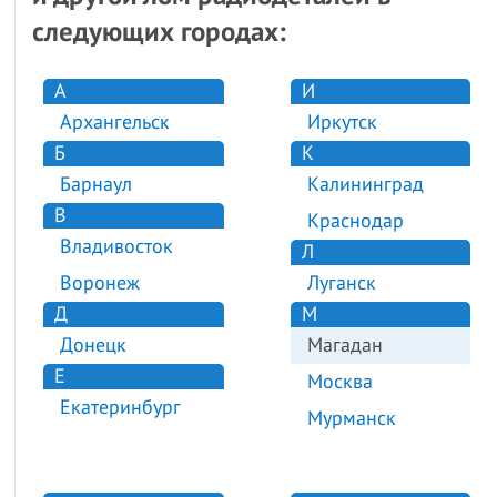
следующих городах:
А
И
Архангельск
Иркутск
Б
К
Барнаул
Калининград
В
Краснодар
Владивосток
Л
Воронеж
Луганск
Д
М
Донецк
Магадан
Е
Москва
Екатеринбург
Мурманск