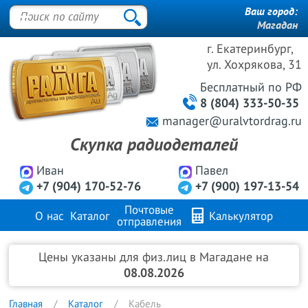
Ваш город:
Магадан
г. Екатеринбург,
ул. Хохрякова, 31
Бесплатный
по РФ
8 (804) 333-50-35
manager@uralvtordrag.ru
Скупка радиодеталей
Иван
Павел
+7 (904) 170-52-76
+7 (900) 197-13-54
Почтовые
О нас
Каталог
Калькулятор
отправления
Продажа металлов
FAQ
Контакты
Цены указаны для физ.лиц в Магадане на
08.08.2026
Главная
Каталог
Кабель