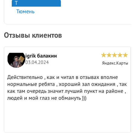
Т
Тюмень
Отзывы клиентов
Анатолий И.
15.03.2024
ы
Яндекс.Карты
Отличная компания 👍
к