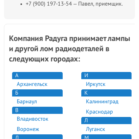
+7 (900) 197-13-54 ‒ Павел, приемщик.
Компания Радуга принимает лампы
и другой лом радиодеталей в
следующих городах:
А
И
Архангельск
Иркутск
Б
К
Барнаул
Калининград
В
Краснодар
Владивосток
Л
Воронеж
Луганск
Д
М