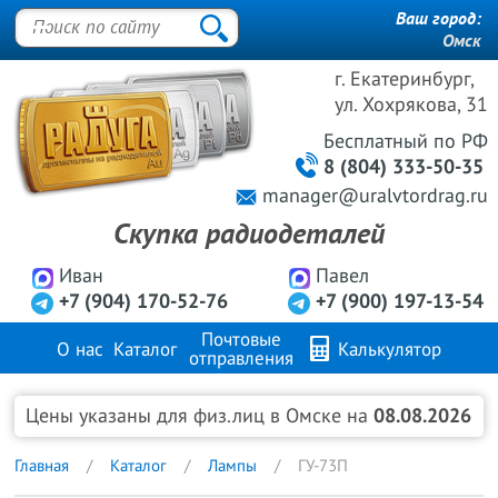
Ваш город:
Омск
г. Екатеринбург,
ул. Хохрякова, 31
Бесплатный
по РФ
8 (804) 333-50-35
manager@uralvtordrag.ru
Скупка радиодеталей
Иван
Павел
+7 (904) 170-52-76
+7 (900) 197-13-54
Почтовые
О нас
Каталог
Калькулятор
отправления
Продажа металлов
FAQ
Контакты
Цены указаны для физ.лиц в Омске на
08.08.2026
Главная
Каталог
Лампы
ГУ-73П