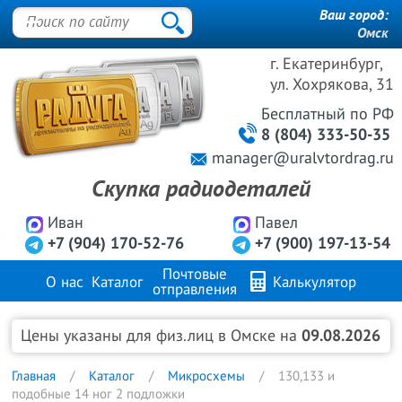
Ваш город:
Омск
г. Екатеринбург,
ул. Хохрякова, 31
Бесплатный
по РФ
8 (804) 333-50-35
manager@uralvtordrag.ru
Скупка радиодеталей
Иван
Павел
+7 (904) 170-52-76
+7 (900) 197-13-54
Почтовые
О нас
Каталог
Калькулятор
отправления
Продажа металлов
FAQ
Контакты
Цены указаны для физ.лиц в Омске на
09.08.2026
Главная
Каталог
Микросхемы
130,133 и
подобные 14 ног 2 подложки