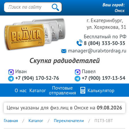
Ваш город:
Омск
г. Екатеринбург,
ул. Хохрякова, 31
Бесплатный
по РФ
8 (804) 333-50-35
manager@uralvtordrag.ru
Скупка радиодеталей
Иван
Павел
+7 (904) 170-52-76
+7 (900) 197-13-54
Почтовые
О нас
Каталог
Калькулятор
отправления
Продажа металлов
FAQ
Контакты
Цены указаны для физ.лиц в Омске на
09.08.2026
Главная
Каталог
Переключатели
П1Т3-1ВТ