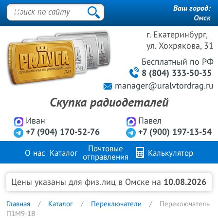
Ваш город:
Омск
г. Екатеринбург,
ул. Хохрякова, 31
Бесплатный
по РФ
8 (804) 333-50-35
manager@uralvtordrag.ru
Скупка радиодеталей
Иван
Павел
+7 (904) 170-52-76
+7 (900) 197-13-54
Почтовые
О нас
Каталог
Калькулятор
отправления
Продажа металлов
FAQ
Контакты
Цены указаны для физ.лиц в Омске на
10.08.2026
Главная
Каталог
Переключатели
Переключатель
П1М9-1В