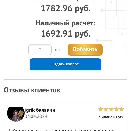
1782.96 руб.
Наличный расчет:
1692.91 руб.
Добавить
шт.
Задать вопрос
Отзывы клиентов
igrik балакин
03.04.2024
ы
Яндекс.Карты
Действительно , как и читал в отзывах вполне