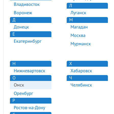
Владивосток
Л
Воронеж
Луганск
Д
М
Донецк
Магадан
Е
Москва
Екатеринбург
Мурманск
Н
Х
Нижневартовск
Хабаровск
О
Ч
Омск
Челябинск
Оренбург
Р
Ростов-на-Дону