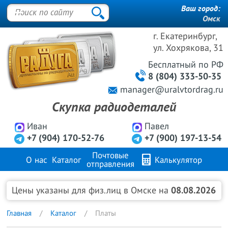
Ваш город:
Омск
г. Екатеринбург,
ул. Хохрякова, 31
Бесплатный
по РФ
8 (804) 333-50-35
manager@uralvtordrag.ru
Скупка радиодеталей
Иван
Павел
+7 (904) 170-52-76
+7 (900) 197-13-54
Почтовые
О нас
Каталог
Калькулятор
отправления
Продажа металлов
FAQ
Контакты
Цены указаны для физ.лиц в Омске на
08.08.2026
Главная
Каталог
Платы