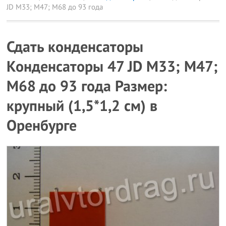
JD М33; М47; М68 до 93 года
Сдать конденсаторы
Конденсаторы 47 JD М33; М47;
М68 до 93 года Размер:
крупный (1,5*1,2 см) в
Оренбурге