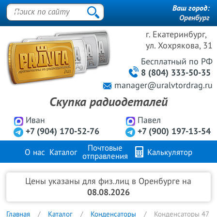
Ваш город:
Оренбург
г. Екатеринбург,
ул. Хохрякова, 31
Бесплатный
по РФ
8 (804) 333-50-35
manager@uralvtordrag.ru
Скупка радиодеталей
Иван
Павел
+7 (904) 170-52-76
+7 (900) 197-13-54
Почтовые
О нас
Каталог
Калькулятор
отправления
Продажа металлов
FAQ
Контакты
Цены указаны для физ.лиц в Оренбурге на
08.08.2026
Главная
Каталог
Конденсаторы
Конденсаторы 47