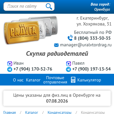
Ваш город:
Оренбург
г. Екатеринбург,
ул. Хохрякова, 31
Бесплатный
по РФ
8 (804) 333-50-35
manager@uralvtordrag.ru
Скупка радиодеталей
Иван
Павел
+7 (904) 170-52-76
+7 (900) 197-13-54
Почтовые
О нас
Каталог
Калькулятор
отправления
Продажа металлов
FAQ
Контакты
Цены указаны для физ.лиц в Оренбурге на
07.08.2026
Главная
Каталог
Конденсаторы
Конденсаторы