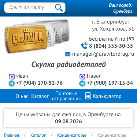
Ваш город:
Оренбург
г. Екатеринбург,
ул. Хохрякова, 31
Бесплатный
по РФ
8 (804) 333-50-35
manager@uralvtordrag.ru
Скупка радиодеталей
Иван
Павел
+7 (904) 170-52-76
+7 (900) 197-13-54
Почтовые
О нас
Каталог
Калькулятор
отправления
Продажа металлов
FAQ
Контакты
Цены указаны для физ.лиц в Оренбурге на
09.08.2026
Главная
Каталог
Конденсаторы
Конденсаторы