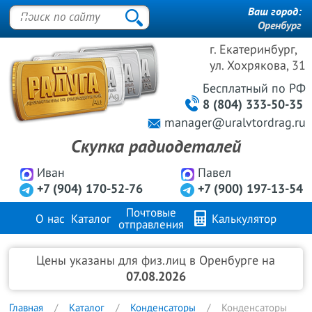
Ваш город:
Оренбург
г. Екатеринбург,
ул. Хохрякова, 31
Бесплатный
по РФ
8 (804) 333-50-35
manager@uralvtordrag.ru
Скупка радиодеталей
Иван
Павел
+7 (904) 170-52-76
+7 (900) 197-13-54
Почтовые
О нас
Каталог
Калькулятор
отправления
Продажа металлов
FAQ
Контакты
Цены указаны для физ.лиц в Оренбурге на
07.08.2026
Главная
Каталог
Конденсаторы
Конденсаторы