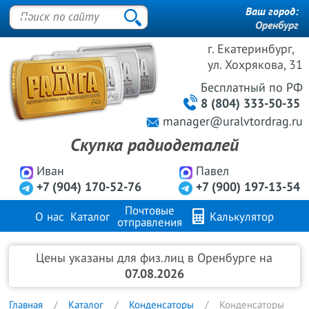
Ваш город:
Оренбург
г. Екатеринбург,
ул. Хохрякова, 31
Бесплатный
по РФ
8 (804) 333-50-35
manager@uralvtordrag.ru
Скупка радиодеталей
Иван
Павел
+7 (904) 170-52-76
+7 (900) 197-13-54
Почтовые
О нас
Каталог
Калькулятор
отправления
Продажа металлов
FAQ
Контакты
Цены указаны для физ.лиц в Оренбурге на
07.08.2026
Главная
Каталог
Конденсаторы
Конденсаторы