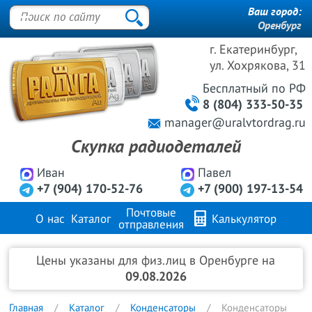
Ваш город:
Оренбург
г. Екатеринбург,
ул. Хохрякова, 31
Бесплатный
по РФ
8 (804) 333-50-35
manager@uralvtordrag.ru
Скупка радиодеталей
Иван
Павел
+7 (904) 170-52-76
+7 (900) 197-13-54
Почтовые
О нас
Каталог
Калькулятор
отправления
Продажа металлов
FAQ
Контакты
Цены указаны для физ.лиц в Оренбурге на
09.08.2026
Главная
Каталог
Конденсаторы
Конденсаторы