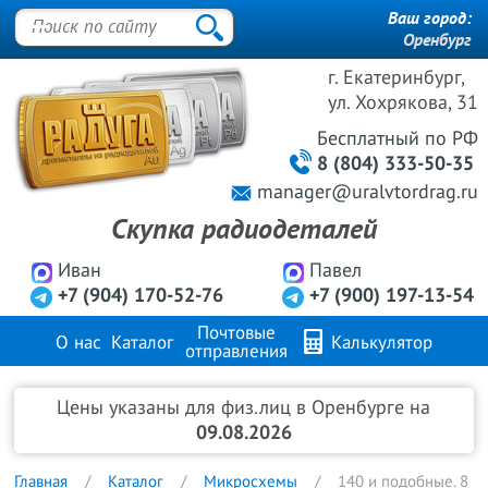
Ваш город:
Оренбург
г. Екатеринбург,
ул. Хохрякова, 31
Бесплатный
по РФ
8 (804) 333-50-35
manager@uralvtordrag.ru
Скупка радиодеталей
Иван
Павел
+7 (904) 170-52-76
+7 (900) 197-13-54
Почтовые
О нас
Каталог
Калькулятор
отправления
Продажа металлов
FAQ
Контакты
Цены указаны для физ.лиц в Оренбурге на
09.08.2026
Главная
Каталог
Микросхемы
140 и подобные. 8