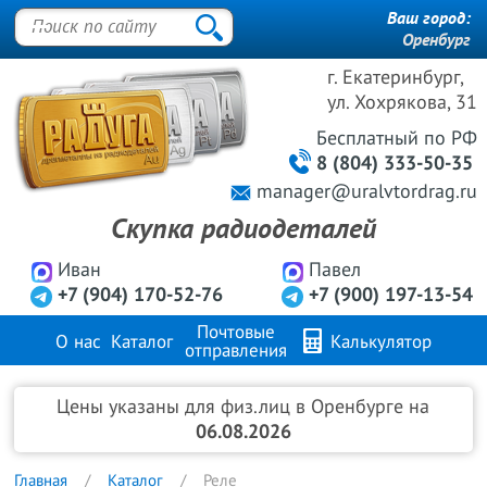
Ваш город:
Оренбург
г. Екатеринбург,
ул. Хохрякова, 31
Бесплатный
по РФ
8 (804) 333-50-35
manager@uralvtordrag.ru
Скупка радиодеталей
Иван
Павел
+7 (904) 170-52-76
+7 (900) 197-13-54
Почтовые
О нас
Каталог
Калькулятор
отправления
Продажа металлов
FAQ
Контакты
Цены указаны для физ.лиц в Оренбурге на
06.08.2026
Главная
Каталог
Реле