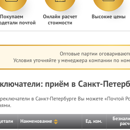
Покупаем
Онлайн расчет
Высокие цены
одетали почтой
стоимости
Оптовые партии оговариваютс
Условия уточняйте у менеджера компании по номе
ключатели: приём в Санкт-Петербу
ереключатели в Санкт-Петербурге Вы можете «Почтой 
иями.
Безнал
детали
Наименование
Ед. изм.
расч