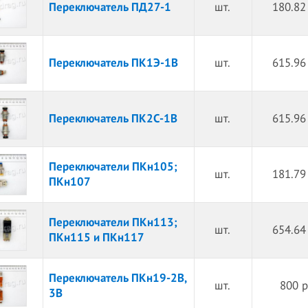
Переключатель ПД27-1
шт.
180.82
Переключатель ПК1Э-1В
шт.
615.96
Переключатель ПК2С-1В
шт.
615.96
Переключатели ПКн105;
шт.
181.79
ПКн107
Переключатели ПКн113;
шт.
654.64
ПКн115 и ПКн117
Переключатель ПКн19-2В,
шт.
800 р
3В