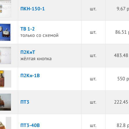
ПКН-150-1
шт.
9.67 
ТВ 1-2
шт.
86.51 
только со схемой
П2КнТ
шт.
483.48
жёлтая кнопка
П2Кн-1В
шт.
550 р
ПТ3
шт.
222.45
ПТ3-40В
шт.
82.8 