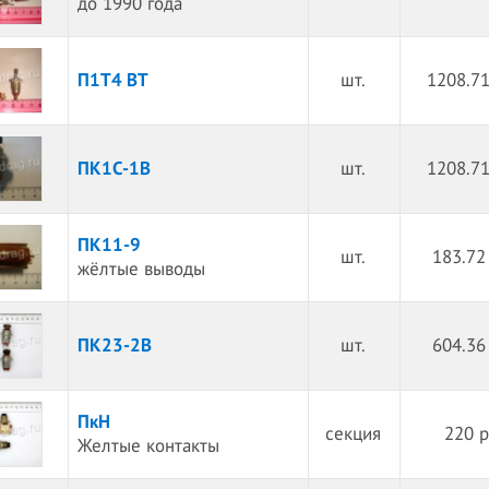
до 1990 года
П1Т4 ВТ
шт.
1208.71
ПК1С-1В
шт.
1208.71
ПК11-9
шт.
183.72
жёлтые выводы
ПК23-2В
шт.
604.36
ПкН
секция
220 р
Желтые контакты