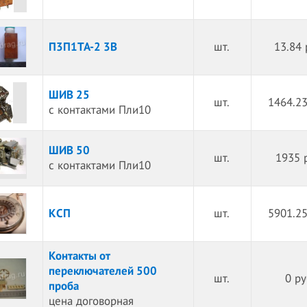
П3П1ТА-2 3В
шт.
13.84 
ШИВ 25
шт.
1464.23
с контактами Пли10
ШИВ 50
шт.
1935 
с контактами Пли10
КСП
шт.
5901.25
Контакты от
переключателей 500
шт.
0 ру
проба
цена договорная