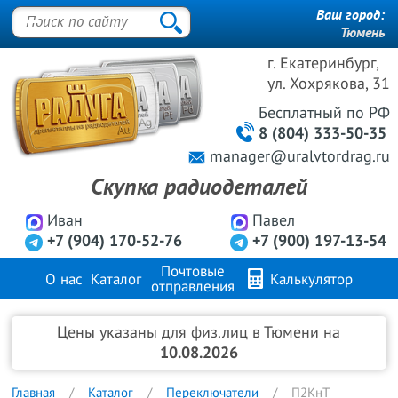
Ваш город:
Тюмень
г. Екатеринбург,
ул. Хохрякова, 31
Бесплатный
по РФ
8 (804) 333-50-35
manager@uralvtordrag.ru
Скупка радиодеталей
Иван
Павел
+7 (904) 170-52-76
+7 (900) 197-13-54
Почтовые
О нас
Каталог
Калькулятор
отправления
Продажа металлов
FAQ
Контакты
Цены указаны для физ.лиц в Тюмени на
10.08.2026
Главная
Каталог
Переключатели
П2КнТ