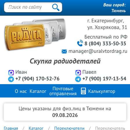
Ваш город:
Тюмень
г. Екатеринбург,
ул. Хохрякова, 31
Бесплатный
по РФ
8 (804) 333-50-35
manager@uralvtordrag.ru
Скупка радиодеталей
Иван
Павел
+7 (904) 170-52-76
+7 (900) 197-13-54
Почтовые
О нас
Каталог
Калькулятор
отправления
Продажа металлов
FAQ
Контакты
Цены указаны для физ.лиц в Тюмени на
09.08.2026
Главная
Каталог
Переключатели
Переключатель