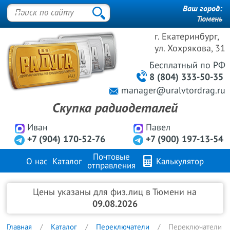
Ваш город:
Тюмень
г. Екатеринбург,
ул. Хохрякова, 31
Бесплатный
по РФ
8 (804) 333-50-35
manager@uralvtordrag.ru
Скупка радиодеталей
Иван
Павел
+7 (904) 170-52-76
+7 (900) 197-13-54
Почтовые
О нас
Каталог
Калькулятор
отправления
Продажа металлов
FAQ
Контакты
Цены указаны для физ.лиц в Тюмени на
09.08.2026
Главная
Каталог
Переключатели
Переключатели