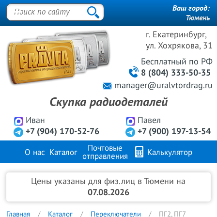
Ваш город:
Тюмень
г. Екатеринбург,
ул. Хохрякова, 31
Бесплатный
по РФ
8 (804) 333-50-35
manager@uralvtordrag.ru
Скупка радиодеталей
Иван
Павел
+7 (904) 170-52-76
+7 (900) 197-13-54
Почтовые
О нас
Каталог
Калькулятор
отправления
Продажа металлов
FAQ
Контакты
Цены указаны для физ.лиц в Тюмени на
07.08.2026
Главная
Каталог
Переключатели
ПГ2, ПГ7