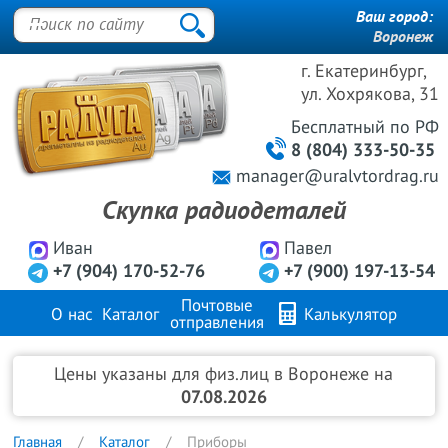
Ваш город:
Воронеж
г. Екатеринбург,
ул. Хохрякова, 31
Бесплатный
по РФ
8 (804) 333-50-35
manager@uralvtordrag.ru
Скупка радиодеталей
Иван
Павел
+7 (904) 170-52-76
+7 (900) 197-13-54
Почтовые
О нас
Каталог
Калькулятор
отправления
Продажа металлов
FAQ
Контакты
Цены указаны для физ.лиц в Воронеже на
07.08.2026
Главная
Каталог
Приборы