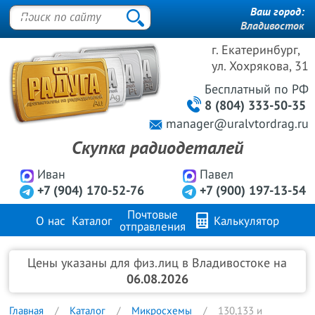
Ваш город:
Владивосток
г. Екатеринбург,
ул. Хохрякова, 31
Бесплатный
по РФ
8 (804) 333-50-35
manager@uralvtordrag.ru
Скупка радиодеталей
Иван
Павел
+7 (904) 170-52-76
+7 (900) 197-13-54
Почтовые
О нас
Каталог
Калькулятор
отправления
Продажа металлов
FAQ
Контакты
Цены указаны для физ.лиц в Владивостоке на
06.08.2026
Главная
Каталог
Микросхемы
130,133 и