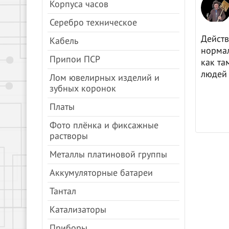
Анна Молочкова
Корпуса часов
08.04.2024
Яндекс.Карты
Серебро техническое
цены, все быстро.
Действ
Кабель
нормал
Припои ПСР
как та
людей 
Лом ювелирных изделий и
зубных коронок
Платы
Фото плёнка и фиксажные
растворы
Металлы платиновой группы
Аккумуляторные батареи
Тантал
Катализаторы
Приборы