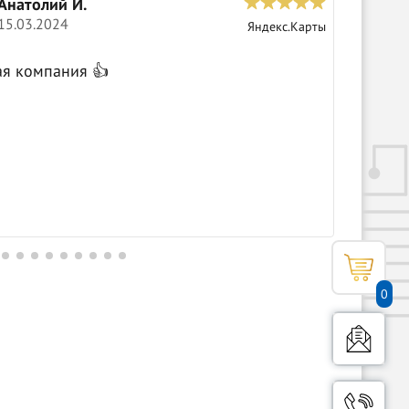
Анатолий И.
С
15.03.2024
0
Яндекс.Карты
Крутые 
ая компания 👍
0