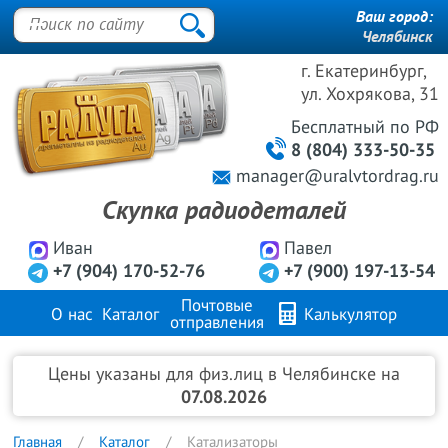
Ваш город:
Челябинск
г. Екатеринбург,
ул. Хохрякова, 31
Бесплатный
по РФ
8 (804) 333-50-35
manager@uralvtordrag.ru
Скупка радиодеталей
Иван
Павел
+7 (904) 170-52-76
+7 (900) 197-13-54
Почтовые
О нас
Каталог
Калькулятор
отправления
Продажа металлов
FAQ
Контакты
Цены указаны для физ.лиц в Челябинске на
07.08.2026
Главная
Каталог
Катализаторы