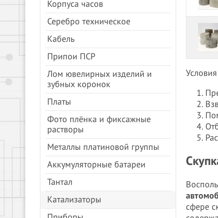
Корпуса часов
Серебро техническое
Кабель
Припои ПСР
Условия
Лом ювелирных изделий и
зубных коронок
Пр
Платы
Вз
По
Фото плёнка и фиксажные
От
растворы
Рас
Металлы платиновой группы
Скупк
Аккумуляторные батареи
Тантал
Восполь
автомоб
Катализаторы
сфере с
Приборы