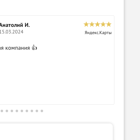
Анатолий И.
С
15.03.2024
0
Яндекс.Карты
Крутые 
ая компания 👍