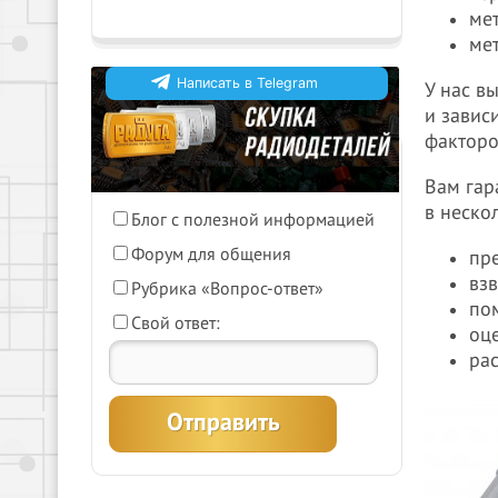
ме
ме
Написать в Telegram
У нас в
и завис
факторо
Что бы Вы хотели видеть на
нашем сайте?
Вам гар
в неско
Блог с полезной информацией
График работы в
Форум для общения
пр
праздничные дни
вз
05-06-2026
Рубрика «Вопрос-ответ»
по
Внимание! с 12 июня по 14
Свой ответ:
оц
июня, ООО "Радуга" не
ра
работает. Поздравляем с
праздником.
Подробнее