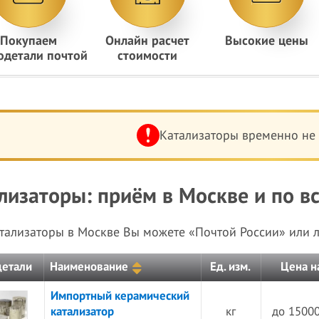
Покупаем
Онлайн расчет
Высокие цены
одетали почтой
стоимости
Катализаторы временно не
лизаторы: приём в Москве и по вс
атализаторы в Москве Вы можете «Почтой России» ил
Цена н
детали
Наименование
Ед. изм.
Импортный керамический
катализатор
кг
до 15000