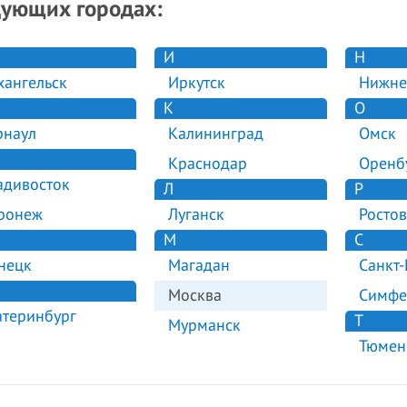
дующих городах:
И
Н
хангельск
Иркутск
Нижне
К
О
рнаул
Калининград
Омск
Краснодар
Оренб
адивосток
Л
Р
ронеж
Луганск
Ростов
М
С
нецк
Магадан
Санкт-
Москва
Симфе
атеринбург
Т
Мурманск
Тюмен