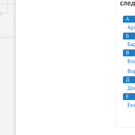
сле
А
Ар
Б
Ба
В
Вл
Во
Д
До
Е
Ек