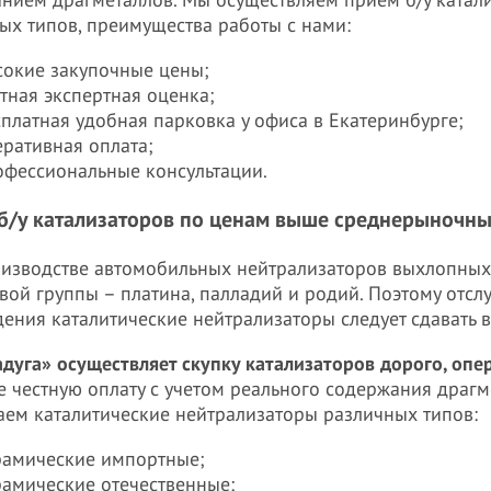
нием драгметаллов. Мы осуществляем прием б/у катал
ых типов, преимущества работы с нами:
сокие закупочные цены;
тная экспертная оценка;
платная удобная парковка у офиса в Екатеринбурге;
еративная оплата;
офессиональные консультации.
б/у катализаторов по ценам выше среднерыночн
изводстве автомобильных нейтрализаторов выхлопных
вой группы – платина, палладий и родий. Поэтому отс
ения каталитические нейтрализаторы следует сдавать
дуга» осуществляет скупку катализаторов дорого, оп
е честную оплату с учетом реального содержания драг
ем каталитические нейтрализаторы различных типов:
рамические импортные;
рамические отечественные;