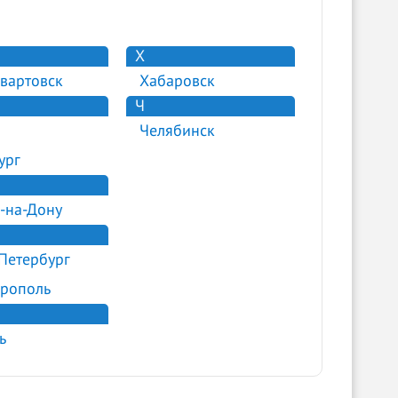
Х
вартовск
Хабаровск
Ч
Челябинск
ург
-на-Дону
Петербург
рополь
ь