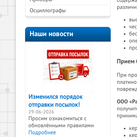
содержа
различн
Осциллографы
вы
чес
Наши новости
бес
оп
пр
Прием 
При про
платино
поврежд
Изменился порядок
ООО «Ра
отправки посылок!
получит
29-06-2026
принима
Просим ознакомиться с
обновлёнными правилами
ке
Подробнее
ке