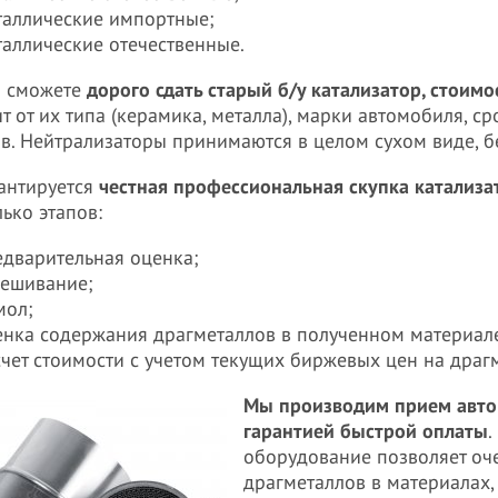
таллические импортные;
таллические отечественные.
ы сможете
дорого сдать старый б/у катализатор, стоим
ит от их типа (керамика, металла), марки автомобиля, с
в. Нейтрализаторы принимаются в целом сухом виде, б
антируется
честная профессиональная скупка катализ
лько этапов:
едварительная оценка;
вешивание;
мол;
енка содержания драгметаллов в полученном материал
счет стоимости с учетом текущих биржевых цен на драг
Мы производим прием авто
гарантией быстрой оплаты
.
оборудование позволяет оч
драгметаллов в материалах