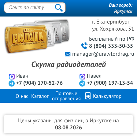
Ваш город:
Иркутск
г. Екатеринбург,
ул. Хохрякова, 31
Бесплатный
по РФ
8 (804) 333-50-35
manager@uralvtordrag.ru
Скупка радиодеталей
Иван
Павел
+7 (904) 170-52-76
+7 (900) 197-13-54
Почтовые
О нас
Каталог
Калькулятор
отправления
Продажа металлов
FAQ
Контакты
Цены указаны для физ.лиц в Иркутске на
08.08.2026