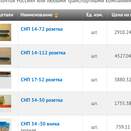
Почтой России» или любыми транспортными компаниям
Цена на
детали
Наименование
Ед. изм.
СНП 14-72 розетка
шт.
2910.24
СНП 14-112 розетка
шт.
4527.04
СНП 17-52 розетка
шт.
3880.32
СНП 34-30 розетка
шт.
1755.38
СНП 34 -30 вилка
шт.
739.11
полная