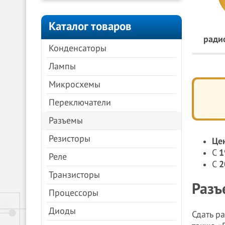
Каталог товаров
ради
Конденсаторы
Лампы
Микросхемы
Переключатели
Разъемы
Резисторы
Це
С
1
Реле
С
2
Транзисторы
Разъ
Процессоры
Диоды
Сдать р