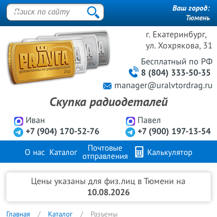
Ваш город:
Тюмень
г. Екатеринбург,
ул. Хохрякова, 31
Бесплатный
по РФ
8 (804) 333-50-35
manager@uralvtordrag.ru
Скупка радиодеталей
Иван
Павел
+7 (904) 170-52-76
+7 (900) 197-13-54
Почтовые
О нас
Каталог
Калькулятор
отправления
Продажа металлов
FAQ
Контакты
Цены указаны для физ.лиц в Тюмени на
10.08.2026
Главная
Каталог
Разъемы