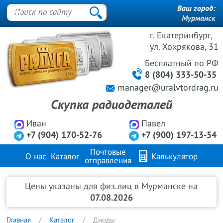
Ваш город:
Мурманск
г. Екатеринбург,
ул. Хохрякова, 31
Бесплатный
по РФ
8 (804) 333-50-35
manager@uralvtordrag.ru
Скупка радиодеталей
Иван
Павел
+7 (904) 170-52-76
+7 (900) 197-13-54
Почтовые
О нас
Каталог
Калькулятор
отправления
Продажа металлов
FAQ
Контакты
Цены указаны для физ.лиц в Мурманске на
07.08.2026
Главная
Каталог
Диоды