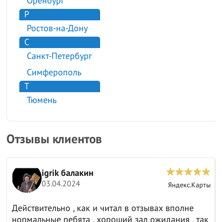
Оренбург
Р
Ростов-на-Дону
С
Санкт-Петербург
Симферополь
Т
Тюмень
Отзывы клиентов
Анатолий И.
15.03.2024
.Карты
Яндекс.Кар
е
Отличная компания 👍
 так