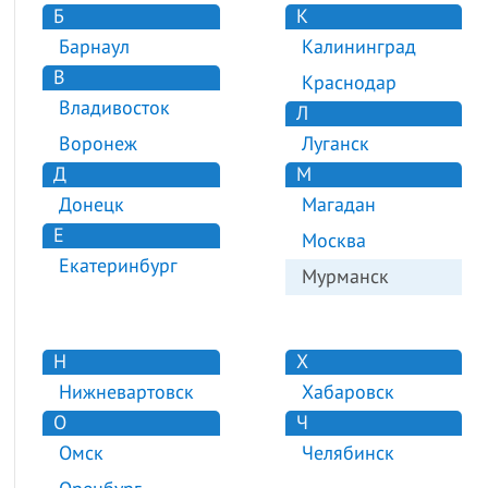
Б
К
Барнаул
Калининград
В
Краснодар
Владивосток
Л
Воронеж
Луганск
Д
М
Донецк
Магадан
Е
Москва
Екатеринбург
Мурманск
Н
Х
Нижневартовск
Хабаровск
О
Ч
Омск
Челябинск