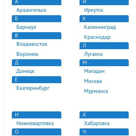
А
И
Архангельск
Иркутск
Б
К
Барнаул
Калининград
В
Краснодар
Владивосток
Л
Воронеж
Луганск
Д
М
Донецк
Магадан
Е
Москва
Екатеринбург
Мурманск
Н
Х
Нижневартовск
Хабаровск
О
Ч