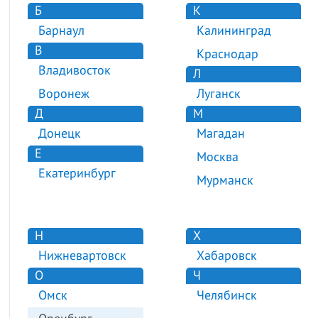
Б
К
Барнаул
Калининград
В
Краснодар
Владивосток
Л
Воронеж
Луганск
Д
М
Донецк
Магадан
Е
Москва
Екатеринбург
Мурманск
Н
Х
Нижневартовск
Хабаровск
О
Ч
Омск
Челябинск