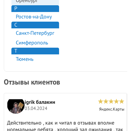
Оренбург
Р
Ростов-на-Дону
С
Санкт-Петербург
Симферополь
Т
Тюмень
Отзывы клиентов
igrik балакин
03.04.2024
ы
Яндекс.Карты
Действительно , как и читал в отзывах вполне
нормальные ребята , хороший зал ожидания , так