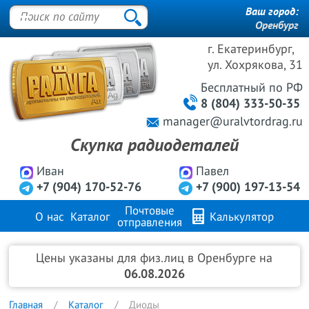
Ваш город:
Оренбург
г. Екатеринбург,
ул. Хохрякова, 31
Бесплатный
по РФ
8 (804) 333-50-35
manager@uralvtordrag.ru
Скупка радиодеталей
Иван
Павел
+7 (904) 170-52-76
+7 (900) 197-13-54
Почтовые
О нас
Каталог
Калькулятор
отправления
Продажа металлов
FAQ
Контакты
Цены указаны для физ.лиц в Оренбурге на
06.08.2026
Главная
Каталог
Диоды