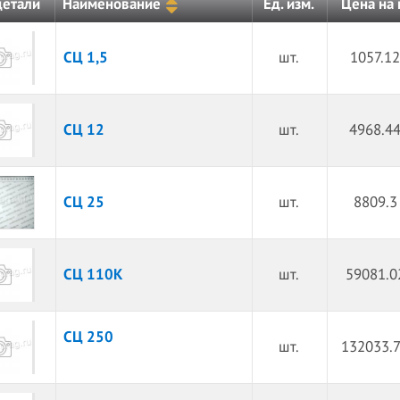
Цена на
детали
Наименование
Ед. изм.
СЦ 1,5
шт.
1057.12
СЦ 12
шт.
4968.44
СЦ 25
шт.
8809.3
СЦ 110К
шт.
59081.0
СЦ 250
шт.
132033.7