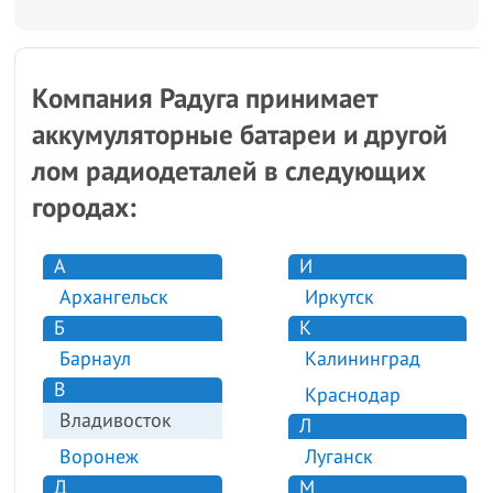
Компания Радуга принимает
аккумуляторные батареи и другой
лом радиодеталей в следующих
городах:
А
И
Архангельск
Иркутск
Б
К
Барнаул
Калининград
В
Краснодар
Владивосток
Л
Воронеж
Луганск
Д
М