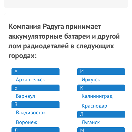
Компания Радуга принимает
аккумуляторные батареи и другой
лом радиодеталей в следующих
городах:
А
И
Архангельск
Иркутск
Б
К
Барнаул
Калининград
В
Краснодар
Владивосток
Л
Воронеж
Луганск
Д
М