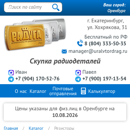
Ваш город:
Оренбург
г. Екатеринбург,
ул. Хохрякова, 31
Бесплатный
по РФ
8 (804) 333-50-35
manager@uralvtordrag.ru
Скупка радиодеталей
Иван
Павел
+7 (904) 170-52-76
+7 (900) 197-13-54
Почтовые
О нас
Каталог
Калькулятор
отправления
Продажа металлов
FAQ
Контакты
Цены указаны для физ.лиц в Оренбурге на
10.08.2026
Главная
Каталог
Резисторы